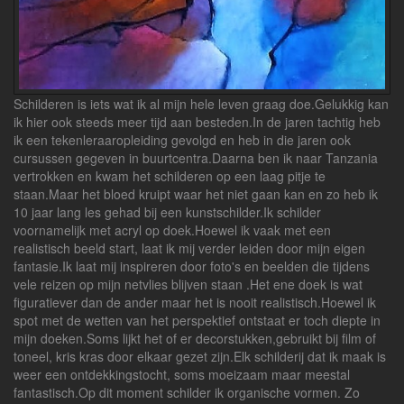
Schilderen is iets wat ik al mijn hele leven graag doe.Gelukkig kan
ik hier ook steeds meer tijd aan besteden.In de jaren tachtig heb
ik een tekenleraaropleiding gevolgd en heb in die jaren ook
cursussen gegeven in buurtcentra.Daarna ben ik naar Tanzania
vertrokken en kwam het schilderen op een laag pitje te
staan.Maar het bloed kruipt waar het niet gaan kan en zo heb ik
10 jaar lang les gehad bij een kunstschilder.Ik schilder
voornamelijk met acryl op doek.Hoewel ik vaak met een
realistisch beeld start, laat ik mij verder leiden door mijn eigen
fantasie.Ik laat mij inspireren door foto's en beelden die tijdens
vele reizen op mijn netvlies blijven staan .Het ene doek is wat
figuratiever dan de ander maar het is nooit realistisch.Hoewel ik
spot met de wetten van het perspektief ontstaat er toch diepte in
mijn doeken.Soms lijkt het of er decorstukken,gebruikt bij film of
toneel, kris kras door elkaar gezet zijn.Elk schilderij dat ik maak is
weer een ontdekkingstocht, soms moeizaam maar meestal
fantastisch.Op dit moment schilder ik organische vormen. Zo