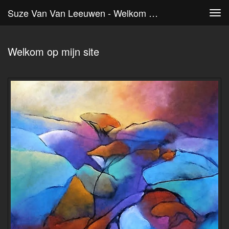
Suze Van Van Leeuwen - Welkom Op Mijn Site
Tog
navi
Welkom op mijn site