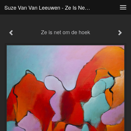
Suze Van Van Leeuwen - Ze Is Net Om De Hoek
Tog
navi
Ze is net om de hoek